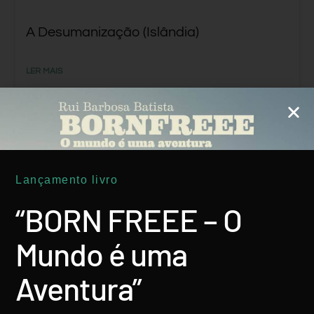
A Desumanização (Islândia)
LER MAIS
Sandra Lobão
28 Março, 2018
Lançamento livro
“BORN FREEE – O
POESIA DO MUNDO
Mundo é uma
Aventura”