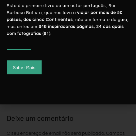
Este é o primeiro livro de um autor português, Rui
Barbosa Batista, que nos leva a
viajar por mais de 50
países, dos cinco Continentes
, não em formato de guia,
Quando Vier A Primavera (Alberto Caeiro)
mas antes em
348 inspiradoras páginas, 24 das quais
com fotografias (81).
LER MAIS
Sandra Lobão
20 Março, 2018
Saber Mais
Deixe um comentário
O seu endereço de email não será publicado.
Campos