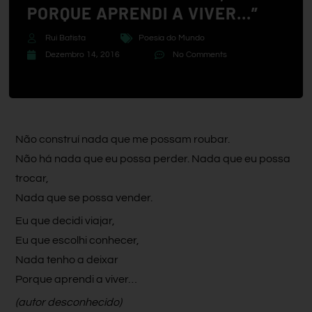
PORQUE APRENDI A VIVER…”
Rui Batista
Poesia do Mundo
Dezembro 14, 2016
No Comments
Não construí nada que me possam roubar.
Não há nada que eu possa perder. Nada que eu possa
trocar,
Nada que se possa vender.
Eu que decidi viajar,
Eu que escolhi conhecer,
Nada tenho a deixar
Porque aprendi a viver…
(autor desconhecido)