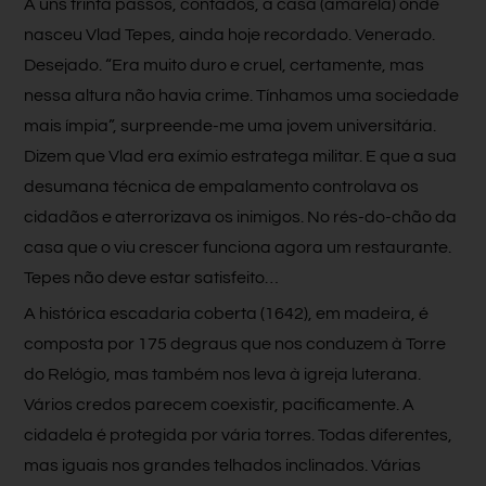
A uns trinta passos, contados, a casa (amarela) onde
nasceu Vlad Tepes, ainda hoje recordado. Venerado.
Desejado. “Era muito duro e cruel, certamente, mas
nessa altura não havia crime. Tínhamos uma sociedade
mais ímpia”, surpreende-me uma jovem universitária.
Dizem que Vlad era exímio estratega militar. E que a sua
desumana técnica de empalamento controlava os
cidadãos e aterrorizava os inimigos. No rés-do-chão da
casa que o viu crescer funciona agora um restaurante.
Tepes não deve estar satisfeito…
A histórica escadaria coberta (1642), em madeira, é
composta por 175 degraus que nos conduzem à Torre
do Relógio, mas também nos leva à igreja luterana.
Vários credos parecem coexistir, pacificamente. A
cidadela é protegida por vária torres. Todas diferentes,
mas iguais nos grandes telhados inclinados. Várias