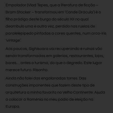
Empalador (Vlad Tepes, que a literatura de ficção –
Bram Stocker – transformou em ‘Conde Drácula’) é o
filho pródigo deste burgo do século XII no qual
deambulo uma e outra vez, perdido nas ruelas de
paralelepípedo pintadas a cores quentes, num arco-íris
‘vintage’.
Aos poucos, Sighisoara vai recuperando e ruínas vão
sendo transformadas em galerias, restaurantes, lojas,
bares… antes o turismo, do que o degredo. Este lugar
merece futuro. Risonho.
Ainda não falei das engalanadas torres. Das
construções imponentes que fazem deste tipo de
arquitetura a minha favorita no Velho Continente. Ajuda
a colocar a Roménia no meu pódio de eleição na
Europa.