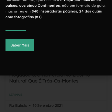
Barbosa Batista, que nos leva a
viajar por mais de 50
países, dos cinco Continentes
, não em formato de guia,
mas antes em
348 inspiradoras páginas, 24 das quais
com fotografias (81).
PORTUGAL
Saber Mais
Mogadouro: Uma Pérola No ‘Destino
Natural’ Que É Trás-Os-Montes
LER MAIS
Rui Batista
16 Setembro, 2021