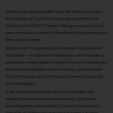
Preciso dizer que estes 850 anos de história e cultura
dos Saxões na Transilvânia só podia ser Património
Mundial da UNESCO? Desde 1999 que a obra iniciada
pelos artesãos e comerciantes alemães foi consagrada
internacionalmente.
Tal como no Portugal de outros tempos, o piso inferior
das casas – muitas, mal amanhadas – era uma loja ou
oficina (por vezes, gado), enquanto o andar superior era
destinado à habitação. Com o turismo, o piso térreo é
agora dedicado ao comércio e o superior a todo o tipo
de hospedagem.
A Torre do Relógio (século XIV) e a Passagem das
Velhas Mulheres anunciam a pequena, mas bela e
aconchegante cidade velha. E tornam a ascensão à
cidadela de Sighisoara mais fácil durante o Inverno