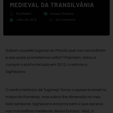
MEDIEVAL DA TRANSILVÂNIA
Rui Batista
Europa
,
Roménia
Julho 26, 2016
No Comments
Sabem aqueles lugares do Mundo que nos maravilham
e aos quais prometemos voltar? Pois bem, estou a
cumprir o sonho iniciado em 2012: o retorno a
Sighisoara.
O centro histórico de ‘lugarejo’ torna-o quase invisível no
mapa da Roménia, mas sobra-lhe dimensão no meu
lado sensorial. Sighisoara encarna bem o que aprecio
nas maravilhas medievais dessa Europa. Vlad, O