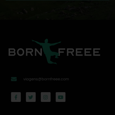
viagens@bornfreee.com