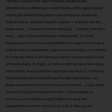
Facilita o desarmar dos medos e apreensões,
estreitando a diferença e permitindo a tão aguardada
interação.Deambulo pelas ruas ávida por absorver
tudo e todos, quando aquele ‘sujeito’ – e foram vários,
estes dias – chama a minha atenção… o olhar prende o
meu… sou implacavelmente interpelada. Tocada.
Máquina em punho inevitavelmente o sujeito é focado e
o dedo minuciosamente dispara e imortaliza o momento
e o intenso olhar.A lembrança dentro duma caixa. Ficou
gravado.Aqui, no Egito, a historia não acaba nem aqui,
nem assim. Aqui a história apenas começa. O contacto
foi estabelecido entre olhares firmes e genuínos. Os
deles penetram em mim como uma flecha… cada olhar
cruzado irá permanecer em mim. A humildade, o
carinho, a bondade e a gratidão com que me
presenteio enchem-me a alma. Paz. E eles ainda