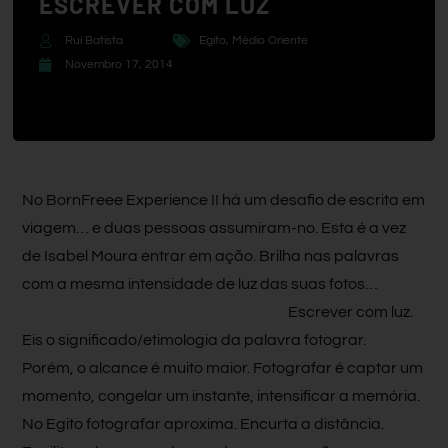
ESCREVER COM LUZ
Rui Batista
Egito
,
Médio Oriente
Novembro 17, 2014
No BornFreee Experience II há um desafio de escrita em
viagem… e duas pessoas assumiram-no. Esta é a vez
de Isabel Moura entrar em ação. Brilha nas palavras
com a mesma intensidade de luz das suas fotos…
Escrever com luz.
Eis o significado/etimologia da palavra fotograr.
Porém, o alcance é muito maior. Fotografar é captar um
momento, congelar um instante, intensificar a memória.
No Egito fotografar aproxima. Encurta a distância.