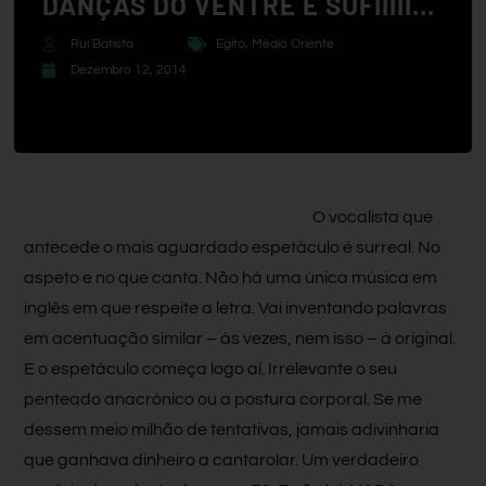
DANÇAS DO VENTRE E SUFIIIII…
Rui Batista
Egito
,
Médio Oriente
Dezembro 12, 2014
O vocalista que
antecede o mais aguardado espetáculo é surreal. No
aspeto e no que canta. Não há uma única música em
inglês em que respeite a letra. Vai inventando palavras
em acentuação similar – às vezes, nem isso – à original.
E o espetáculo começa logo aí. Irrelevante o seu
penteado anacrónico ou a postura corporal. Se me
dessem meio milhão de tentativas, jamais adivinharia
que ganhava dinheiro a cantarolar. Um verdadeiro