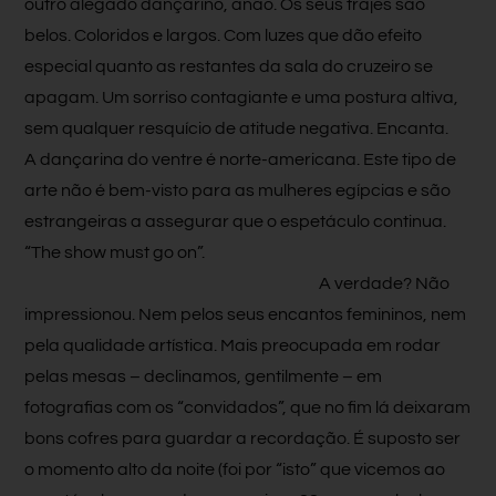
outro alegado dançarino, anão. Os seus trajes são
belos. Coloridos e largos. Com luzes que dão efeito
especial quanto as restantes da sala do cruzeiro se
apagam. Um sorriso contagiante e uma postura altiva,
sem qualquer resquício de atitude negativa. Encanta.
A dançarina do ventre é norte-americana. Este tipo de
arte não é bem-visto para as mulheres egípcias e são
estrangeiras a assegurar que o espetáculo continua.
“The show must go on”.
A verdade? Não
impressionou. Nem pelos seus encantos femininos, nem
pela qualidade artística. Mais preocupada em rodar
pelas mesas – declinamos, gentilmente – em
fotografias com os “convidados”, que no fim lá deixaram
bons cofres para guardar a recordação. É suposto ser
o momento alto da noite (foi por “isto” que vicemos ao