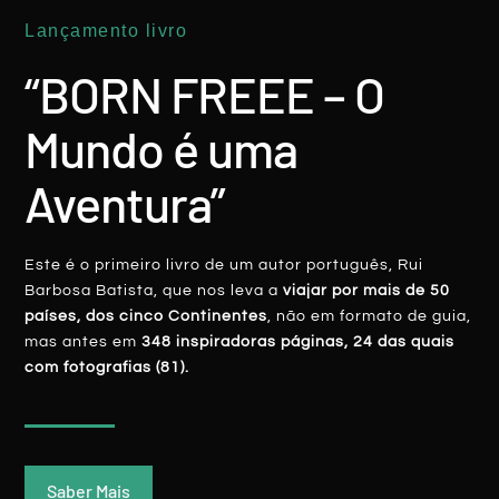
Lançamento livro
“BORN FREEE – O
Mundo é uma
Aventura”
ARÁBIA SAUDITA: Quando Um Sumo De
Fruta Se ‘transforma’ Em Lágrimas
Este é o primeiro livro de um autor português, Rui
Barbosa Batista, que nos leva a
viajar por mais de 50
LER MAIS
países, dos cinco Continentes
, não em formato de guia,
mas antes em
348 inspiradoras páginas, 24 das quais
Rui Batista
23 Dezembro, 2019
com fotografias (81).
Saber Mais