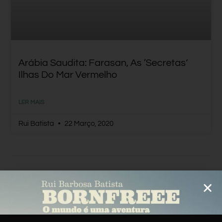
Arábia Saudita: Farasan, As ‘secretas’
Ilhas Do Mar Vermelho
LER MAIS
Rui Batista
22 Março, 2020
ARÁBIA SAUDITA