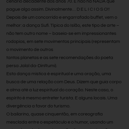
cenário decadente dos anos 70. E não há NADA que
pague algo assim. Divinalmente… D E L I C I O S O!!
Depois de um concorrido e engarrafado buffet, vem o
melhor: a dança Sufi. Típica do Islão, este tipo de arte –
não tem outro nome – baseia-se em impressionantes
rodopios, em sete movimentos principais (represe
ntam
o movimento de outros
tantos planetas e as sete recomendações do poeta
persa Jalal da-DinRumi).
Esta dança mística é espiritual e uma oração, uma
busca de uma relação com Deus. Dizem que guia corpo
e alma até a luz espiritual do coração. Neste caso, o
espírito é mesmo entreter turista. E alguns locais. Uma
divergência a favor do turismo.
O bailarino, quase cinquentão, em coreografia
mesclada entre o espetáculo e o humor, usando um