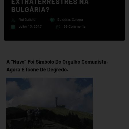
EXTRATERRESTRES NA
BULGÁRIA?
Rui Batista
Bulgária
,
Europa
Julho 13, 2017
39 Comments
A “nave” Foi Símbolo Do Orgulho Comunista.
Agora É Ícone De Degredo.