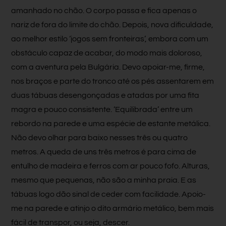
amanhado no chão. O corpo passa e fica apenas o
nariz de fora do limite do chão. Depois, nova dificuldade,
ao melhor estilo ‘jogos sem fronteiras’, embora com um
obstáculo capaz de acabar, do modo mais doloroso,
com a aventura pela Bulgária. Devo apoiar-me, firme,
nos braços e parte do tronco até os pés assentarem em
duas tábuas desengonçadas e atadas por uma fita
magra e pouco consistente. ‘Equilibrada’ entre um
rebordo na parede e uma espécie de estante metálica.
Não devo olhar para baixo nesses três ou quatro
metros. A queda de uns três metros é para cima de
entulho de madeira e ferros com ar pouco fofo. Alturas,
mesmo que pequenas, não são a minha praia. E as
tábuas logo dão sinal de ceder com facilidade. Apoio-
me na parede e atinjo o dito armário metálico, bem mais
fácil de transpor, ou seja, descer.