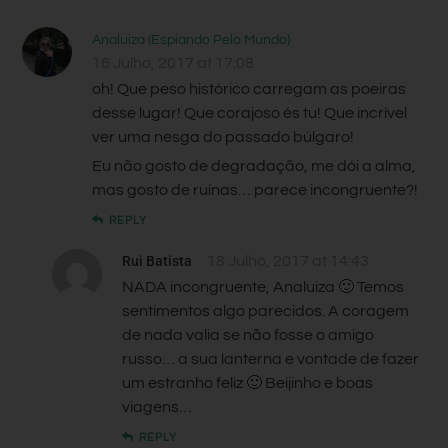
Analuiza (Espiando Pelo Mundo)
16 Julho, 2017 at 17:08
oh! Que peso histórico carregam as poeiras
desse lugar! Que corajoso és tu! Que incrível
ver uma nesga do passado búlgaro!
Eu não gosto de degradação, me dói a alma,
mas gosto de ruínas… parece incongruente?!
REPLY
Rui Batista
18 Julho, 2017 at 14:43
NADA incongruente, Analuiza 🙂 Temos
sentimentos algo parecidos. A coragem
de nada valia se não fosse o amigo
russo… a sua lanterna e vontade de fazer
um estranho feliz 🙂 Beijinho e boas
viagens…
REPLY