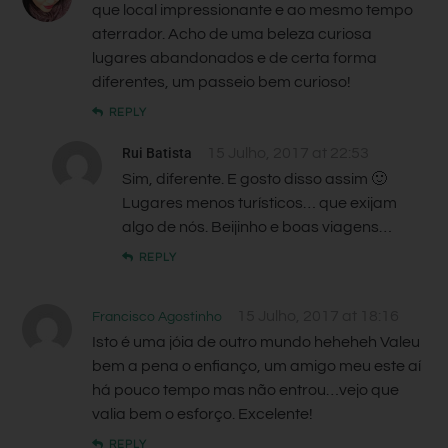
que local impressionante e ao mesmo tempo
aterrador. Acho de uma beleza curiosa
lugares abandonados e de certa forma
diferentes, um passeio bem curioso!
REPLY
Rui Batista
15 Julho, 2017 at 22:53
Sim, diferente. E gosto disso assim 🙂
Lugares menos turísticos… que exijam
algo de nós. Beijinho e boas viagens…
REPLY
15 Julho, 2017 at 18:16
Francisco Agostinho
Isto é uma jóia de outro mundo heheheh Valeu
bem a pena o enfianço, um amigo meu este aí
há pouco tempo mas não entrou…vejo que
valia bem o esforço. Excelente!
REPLY