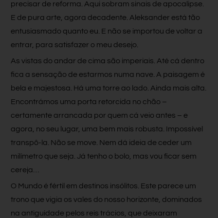
precisar de reforma. Aqui sobram sinais de apocalipse.
E de pura arte, agora decadente. Aleksander está tão
entusiasmado quanto eu. E não se importou de voltar a
entrar, para satisfazer o meu desejo.
As vistas do andar de cima são imperiais. Até cá dentro
fica a sensação de estarmos numa nave. A paisagem é
bela e majestosa. Há uma torre ao lado. Ainda mais alta.
Encontrámos uma porta retorcida no chão –
certamente arrancada por quem cá veio antes – e
agora, no seu lugar, uma bem mais robusta. Impossível
transpô-la. Não se move. Nem dá ideia de ceder um
milímetro que seja. Já tenho o bolo, mas vou ficar sem
cereja…
O Mundo é fértil em destinos insólitos. Este parece um
trono que vigia os vales do nosso horizonte, dominados
na antiguidade pelos reis trácios, que deixaram