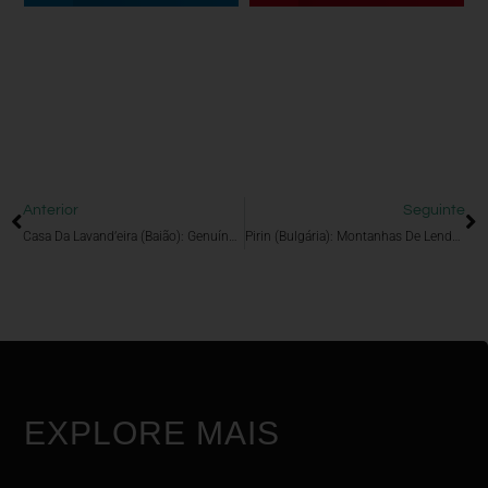
Anterior
Seguinte
Casa Da Lavand’eira (Baião): Genuíno Encantamento Pelo Charme E Tradição
Pirin (Bulgária): Montanhas De Lendas E Poderosos Deuses
EXPLORE MAIS