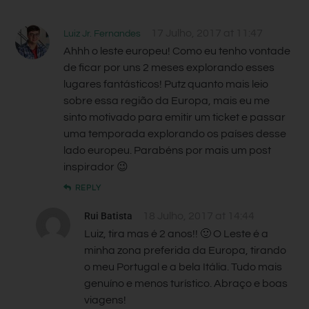
17 Julho, 2017 at 11:47
Luiz Jr. Fernandes
Ahhh o leste europeu! Como eu tenho vontade
de ficar por uns 2 meses explorando esses
lugares fantásticos! Putz quanto mais leio
sobre essa região da Europa, mais eu me
sinto motivado para emitir um ticket e passar
uma temporada explorando os países desse
lado europeu. Parabéns por mais um post
inspirador 😉
REPLY
Rui Batista
18 Julho, 2017 at 14:44
Luiz, tira mas é 2 anos!! 🙂 O Leste é a
minha zona preferida da Europa, tirando
o meu Portugal e a bela Itália. Tudo mais
genuíno e menos turístico. Abraço e boas
viagens!