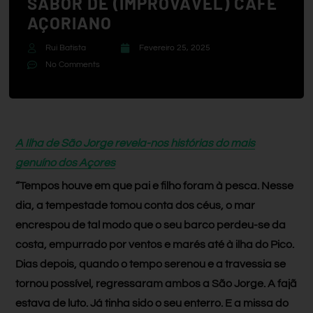
SABOR DE (IMPROVÁVEL) CAFÉ
AÇORIANO
Rui Batista
Fevereiro 25, 2025
No Comments
A Ilha de São Jorge revela-nos histórias do mais
genuíno dos Açores
“Tempos houve em que pai e filho foram à pesca. Nesse
dia, a tempestade tomou conta dos céus, o mar
encrespou de tal modo que o seu barco perdeu-se da
costa, empurrado por ventos e marés até à ilha do Pico.
Dias depois, quando o tempo serenou e a travessia se
tornou possível, regressaram ambos a São Jorge. A fajã
estava de luto. Já tinha sido o seu enterro. E a missa do