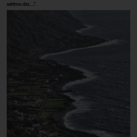
sétimo dia….”.