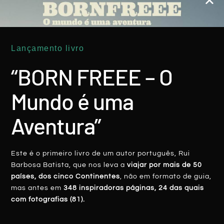
.*** Born Freee voou com a SATA – Azores Airlines ***
*** Born Freee viajou a convite das Casas Açorianas ***
Lançamento livro
“BORN FREEE – O
Facebook
Twitter
Mundo é uma
LinkedIn
Pinterest
Aventura”
Este é o primeiro livro de um autor português, Rui
Barbosa Batista, que nos leva a
viajar por mais de 50
países, dos cinco Continentes
, não em formato de guia,
mas antes em
348 inspiradoras páginas, 24 das quais
com fotografias (81).