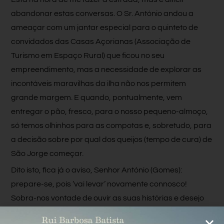
abandonar estas conversas. O Sr. António andou a
ameaçar com um jantar especial para o quinteto de
convidados das Casas Açorianas (Associação de
Turismo em Espaço Rural) que ficou no seu
empreendimento, mas a necessidade de explorar as
incontáveis maravilhas da ilha não nos permitem
grande margem. E quando, pontualmente, vem
entregar o pão, fresco, para o nosso pequeno-almoço,
só temos olhinhos para as compotas e, sobretudo, para
a decisão sobre por qual dos queijos (tempo de cura) de
São Jorge começar.
Dito isto, fica já o aviso, Senhor António (Gomes):
prepare-se, pois ‘vai levar’ novamente connosco!
Sobra-nos vontade de ouvir as suas histórias e desejo
de nos voltarmos a sentir confortavelmente no lar!