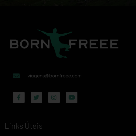
viagens@bornfreee.com
Links Úteis