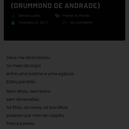
(DRUMMOND DE ANDRADE)
Sandra Lobão
Poesia do Mundo
Fevereiro 27, 2017
No Comments
Deus me abandonou
no meio da orgia
entre uma baiana e uma egípcia.
Estou perdido.
Sem olhos, sem boca
sem dimensões.
As fitas, as cores, os barulhos
passam por mim de raspão.
Pobre poesia.