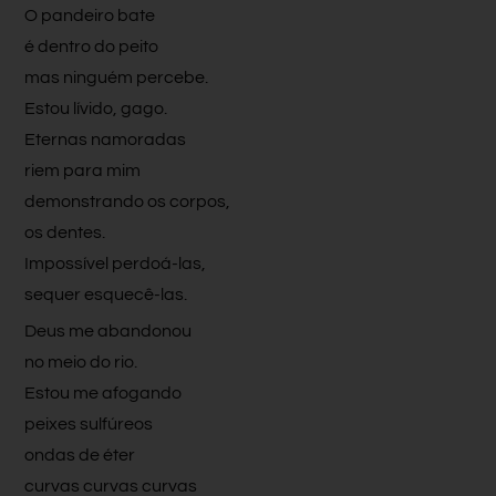
O pandeiro bate
é dentro do peito
mas ninguém percebe.
Estou lívido, gago.
Eternas namoradas
riem para mim
demonstrando os corpos,
os dentes.
Impossível perdoá-las,
sequer esquecê-las.
Deus me abandonou
no meio do rio.
Estou me afogando
peixes sulfúreos
ondas de éter
curvas curvas curvas