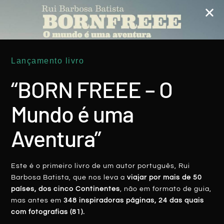
POESIA DO MUNDO
Lançamento livro
“BORN FREEE – O
Mundo é uma
A Desumanização (Islândia)
Aventura”
LER MAIS
Sandra Lobão
28 Março, 2018
Este é o primeiro livro de um autor português, Rui
Barbosa Batista, que nos leva a
viajar por mais de 50
países, dos cinco Continentes
, não em formato de guia,
mas antes em
348 inspiradoras páginas, 24 das quais
com fotografias (81).