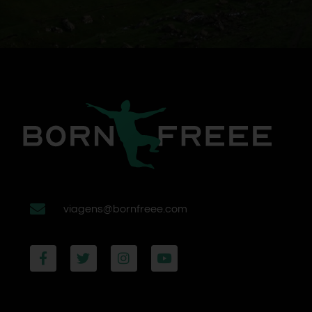
viagens@bornfreee.com