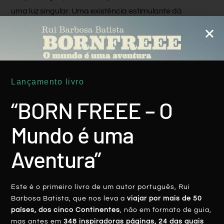
uma luz singular. Uma existência estimulante dá
trabalho, mas depende essencialmente de ti.
Não é segredo que só vivemos uma vez. O que pensas
fazer com essa oportunidade única?
Texto e fotografias de: Rui Barbosa Batista- Jornalista,
Lançamento livro
líder e cronista de viagens e fundador do projeto
Bornfreee – Viagens Travel
“BORN FREEE – O
Mundo é uma
Aventura”
Facebook
Twitter
LinkedIn
Pinterest
Este é o primeiro livro de um autor português, Rui
Barbosa Batista, que nos leva a
viajar por mais de 50
países, dos cinco Continentes
, não em formato de guia,
mas antes em
348 inspiradoras páginas, 24 das quais