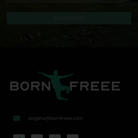
SUBSCREVER
viagens@bornfreee.com