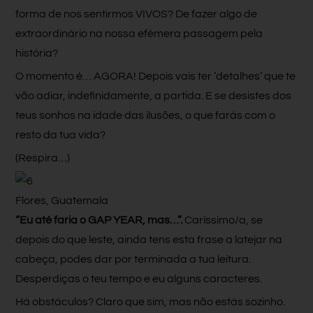
forma de nos sentirmos VIVOS? De fazer algo de
extraordinário na nossa efémera passagem pela
história?
O momento é… AGORA! Depois vais ter ‘detalhes’ que te
vão adiar, indefinidamente, a partida. E se desistes dos
teus sonhos na idade das ilusões, o que farás com o
resto da tua vida?
(Respira…)
Flores, Guatemala
“Eu até faria o GAP YEAR, mas…”.
Caríssimo/a, se
depois do que leste, ainda tens esta frase a latejar na
cabeça, podes dar por terminada a tua leitura.
Desperdiças o teu tempo e eu alguns caracteres.
Há obstáculos? Claro que sim, mas não estás sozinho.