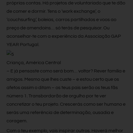
próprias contas. Há projetos de voluntariado que te dão
de comer e dormir. Tens o ‘work exchange’, o
‘couchsurfing’, boleias, carros partilhados e voos ao
preço de amendoins… só terás de pesquisar. Ou
aconselhar-te com a experiência da Associação GAP
YEAR Portugal.
Criança, América Central
– E já pensaste como será bom… voltar? Rever família e
amigos. Mesmo que lhes custe – e estou certo que os
afetos assim o ditam – os teus pais serão os teus fãs
número 1. Transbordarão de orgulho por te ver
concretizar o teu projeto. Crescerás como ser humano e
serás uma referência de determinação, ousadia e
coragem.
Com o teu exemplo, vais inspirar outros. Haverá melhor