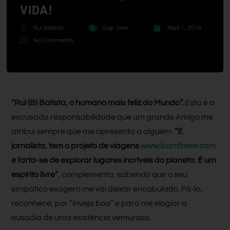
VIDA!
Rui Batista
Gap Year
Abril 1, 2016
No Comments
“Rui (B) Batista, o humano mais feliz do Mundo”.
Esta é a
escusada responsabilidade que um grande Amigo me
atribui sempre que me apresenta a alguém.
“É
jornalista, tem o projeto de viagens
www.bornfreee.com
e farta-se de explorar lugares incríveis do planeta. É um
espírito livre”
, complementa, sabendo que o seu
simpático exagero me vai deixar encabulado. Fá-lo,
reconhece, por “inveja boa” e para me elogiar a
ousadia de uma existência venturosa.