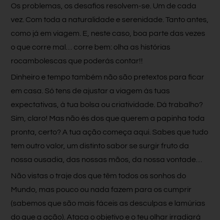
Os problemas, os desafios resolvem-se. Um de cada
vez. Com toda a naturalidade e serenidade. Tanto antes,
como já em viagem. E, neste caso, boa parte das vezes
o que corre mal… corre bem: olha as histórias
rocambolescas que poderás contar!!
Dinheiro e tempo também não são pretextos para ficar
em casa. Só tens de ajustar a viagem às tuas
expectativas, à tua bolsa ou criatividade. Dá trabalho?
Sim, claro! Mas não és dos que querem a papinha toda
pronta, certo? A tua ação começa aqui. Sabes que tudo
tem outro valor, um distinto sabor se surgir fruto da
nossa ousadia, das nossas mãos, da nossa vontade…
Não vistas o traje dos que têm todos os sonhos do
Mundo, mas pouco ou nada fazem para os cumprir
(sabemos que são mais fáceis as desculpas e lamúrias
do que a ação). Ataca o objetivo e o teu olhar irradiará