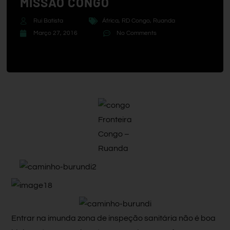
MISSÃO CONGO
Rui Batista
África
,
RD Congo
,
Ruanda
Março 27, 2016
No Comments
Fronteira
Congo –
Ruanda
Entrar na imunda zona de inspeção sanitária não é boa