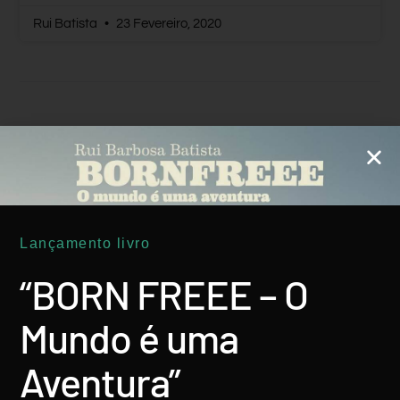
Rui Batista
23 Fevereiro, 2020
ÁFRICA
Lançamento livro
“BORN FREEE – O
Mundo é uma
Aventura”
ÁFRICA Do SUL: Soweto, A Reinvenção
Do Símbolo Da Luta Anti-Apartheid