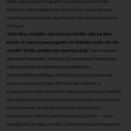
ideia, até porque ninguém nos pede para o fazer.
Também não chega a ser incómodo, mas logo nos
mostra o que esperar de um país tão imenso, quanto
corrupto.
“Não têm o boletim de vacinas? Então não podem
entrar. A menos que paguem 20 dólares cada. Só vão
um dia? Então podem ser apenas dois”
, diz-nos uma
das duas feirantes. Perdão, funcionárias fronteiriças.
Não confundo a nobreza das profissões.
Ficam a falar sozinhas. Abandonamos o minúsculo
barraco e avançamos. Na hora de mostrar o
passaporte, bem vestidinho responsável sai do edifício
decadente e toma conta dos documentos. Seguimo-lo
para o interior onde dormem dois dos quatro
funcionários. Um no atendimento ao publico – tudo
cidadãos humildes, rurais – e uma outra com aspecto