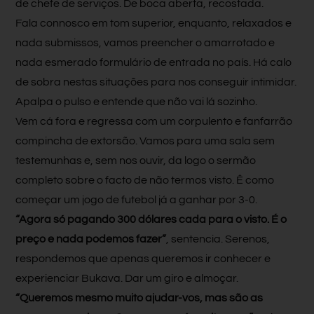
de chefe de serviços. De boca aberta, recostada.
Fala connosco em tom superior, enquanto, relaxados e
nada submissos, vamos preencher o amarrotado e
nada esmerado formulário de entrada no país. Há calo
de sobra nestas situações para nos conseguir intimidar.
Apalpa o pulso e entende que não vai lá sozinho.
Vem cá fora e regressa com um corpulento e fanfarrão
compincha de extorsão. Vamos para uma sala sem
testemunhas e, sem nos ouvir, da logo o sermão
completo sobre o facto de não termos visto. Ê como
começar um jogo de futebol já a ganhar por 3-0.
“Agora só pagando 300 dólares cada para o visto. É o
preço e nada podemos fazer”
, sentencia. Serenos,
respondemos que apenas queremos ir conhecer e
experienciar Bukava. Dar um giro e almoçar.
“Queremos mesmo muito ajudar-vos, mas são as