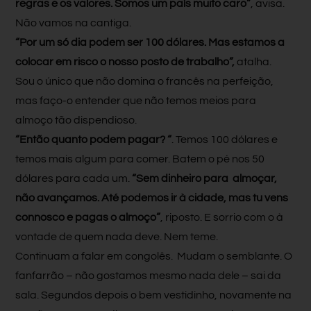
regras e os valores. Somos um país muito caro”
, avisa.
Não vamos na cantiga.
“Por um só dia podem ser 100 dólares. Mas estamos a
colocar em risco o nosso posto de trabalho”,
atalha.
Sou o único que não domina o francês na perfeição,
mas faço-o entender que não temos meios para
almoço tão dispendioso.
“Então quanto podem pagar? “
. Temos 100 dólares e
temos mais algum para comer. Batem o pé nos 50
dólares para cada um.
“Sem dinheiro para
almoçar,
não avançamos. Até podemos ir à cidade, mas tu vens
connosco e pagas o almoço”
, riposto. E sorrio com o à
vontade de quem nada deve. Nem teme.
Continuam a falar em congolês. Mudam o semblante. O
fanfarrão – não gostamos mesmo nada dele – sai da
sala. Segundos depois o bem vestidinho, novamente na