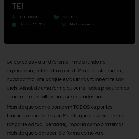
TE!
Rui Batista
Bornfreee
Junho 27, 2016
No Comments
Se aprecias viajar diferente, ir mais fundo na
experiência, este texto é para ti. Se és turista normal,
nada contra, até porque estas linhas também te são
uteis. Afinal, de uma forma ou outra, todos procuramos
o mesmo: maravilhar-nos, surpreender-nos.
Mais do que picar o ponto em TODOS os pontos
turísticos e mostrares ao Mundo que lá estiveste (isso
faz parte da tua liberdade), importa como o fazemos.
Mais do que o parecer, é a forma como vais