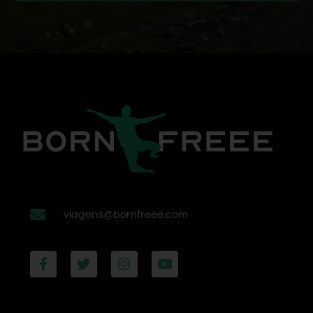
viagens@bornfreee.com