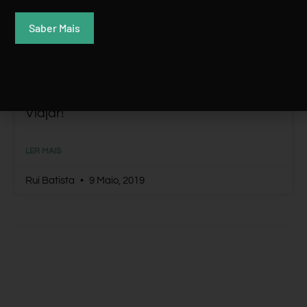
Saber Mais
BornFreee Já Tinha Saudades Da
‘escola’: Voltou Para Inspirar Os Jovens A
Viajar!
LER MAIS
Rui Batista
9 Maio, 2019