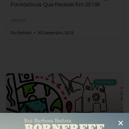
Fantásticas Que Realizei Em 2019!!
LER MAIS
Rui Batista
30 Dezembro, 2019
BORNFREEE