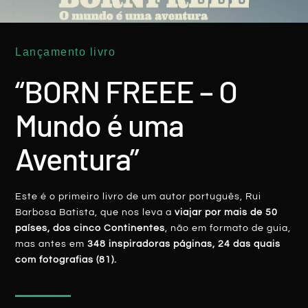
BORNFREEE Em Felgueiras A Fomentar
Lançamento livro
O Dia Mundial Do Turismo
“BORN FREEE – O
LER MAIS
Mundo é uma
Rui Batista
9 Outubro, 2019
Aventura”
Este é o primeiro livro de um autor português, Rui
Barbosa Batista, que nos leva a
viajar por mais de 50
países, dos cinco Continentes
, não em formato de guia,
BORNFREEE
mas antes em
348 inspiradoras páginas, 24 das quais
com fotografias (81).