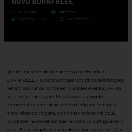
NOVO BORNFREEE
Rui Batista
Bornfreee
Agosto 17, 2016
2 Comments
Quatro anos depois de chegar a este Mundo, o
BORNFREEE – sucedeu a dispersos cinco/seis blogues
retratando outras tantas estimulantes aventuras – vai
trajar outra roupagem. Mais fresca, cativante,
abrangente e ambiciosa. A ideia é não me ficar pelo
mero relato de viagens, como o tenho feito até aqui,
mas trazer novos temas que inspirem os portugueses a
viajar. E descomplicar esse mito de que é uma “arte”, já