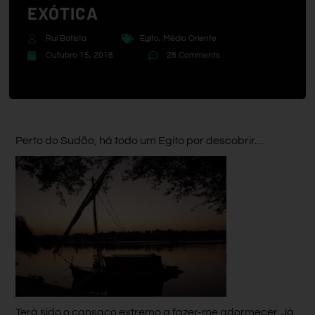
EXÓTICA
Rui Batista
Egito
,
Médio Oriente
Outubro 15, 2018
28 Comments
Perto do Sudão, há todo um Egito por descobrir…
Terá sido o cansaço extremo a fazer-me adormecer. Já