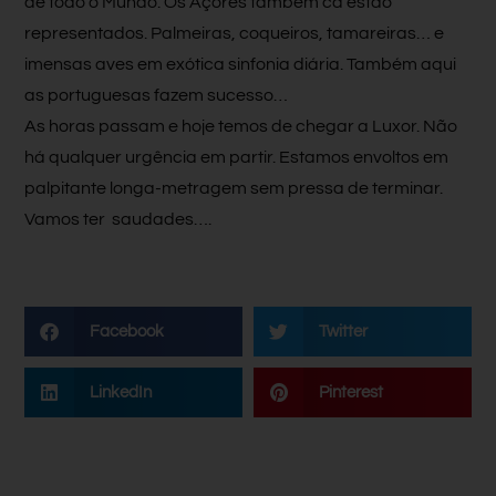
de todo o Mundo. Os Açores também cá estão
representados. Palmeiras, coqueiros, tamareiras… e
imensas aves em exótica sinfonia diária. Também aqui
as portuguesas fazem sucesso…
As horas passam e hoje temos de chegar a Luxor. Não
há qualquer urgência em partir. Estamos envoltos em
palpitante longa-metragem sem pressa de terminar.
Vamos ter saudades….
Facebook
Twitter
LinkedIn
Pinterest