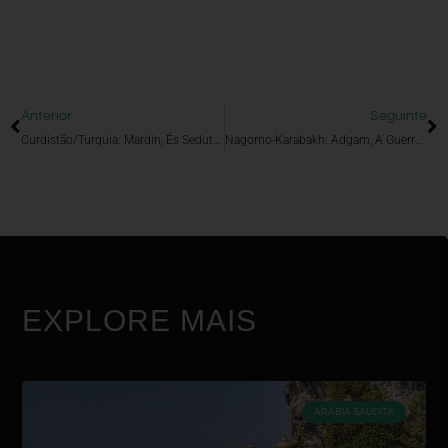
Anterior
Seguinte
Curdistão/Turquia: Mardin, És Sedutora Melodia Antiga
Nagorno-Karabakh: Adgam, A Guerra Tornou-Te Um Fantasma
EXPLORE MAIS
ARÁBIA SAUDITA