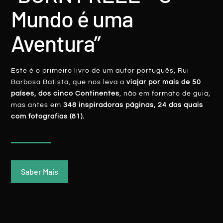
contava. Muita gente afável. E a “pedir-
Mundo é uma
nos” para voltarmos ao país, ávido de
turismo para poder “respirar”.
Aventura”
REPLY
Este é o primeiro livro de um autor português, Rui
19 Novembro, 2016 at 13:32
Alessandra Fratus
Barbosa Batista, que nos leva a
viajar por mais de 50
Que sonho! Que imagens, que texto!! Fez meu
países, dos cinco Continentes
, não em formato de guia,
dia! Obrigada!
mas antes em
348 inspiradoras páginas, 24 das quais
REPLY
com fotografias (81).
Rui Batista
19 Novembro, 2016 at 20:03
Obrigado pela gentileza, Alessandra
Fratus 🙂 Beijinho e boas viagens..
Saber Mais
REPLY
Documentar o Mundo
19 Novembro, 2016 at 18:56