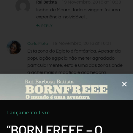
Rui Batista
19 Novembro, 2016 at 10:33
Isabel de Moura, toda a viagem foi uma
experiência inolvidável…
REPLY
19 Novembro, 2016 at 10:21
Carla Mota
Esta zona do Egipto é fantástica. Apesar da
população egípcia não me ter agradado
particularmente, esta é uma das zonas onde
a achei mais simpática e acolhedora.
REPLY
Rui Batista
19 Novembro, 2016 at 10:35
Carla, tens toda a razão: esta zona é
fantástica. Esta viagem foi em período
Lançamento livro
politicamente conturbado. De turismo
praticamente inexistente. Talvez por isso,
“BORN FREEE – O
tive mais experiências positivas do que