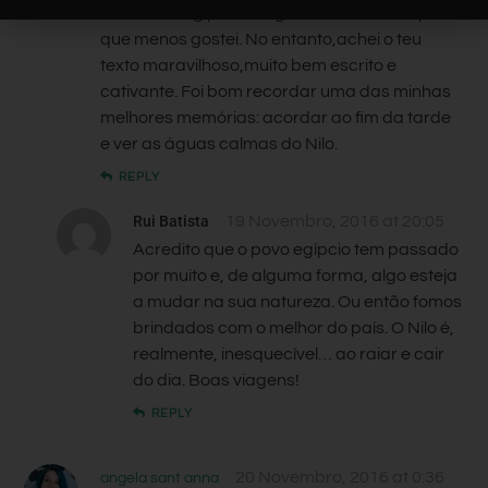
Já visitei o Egipto há alguns anos e foi do povo
que menos gostei. No entanto,achei o teu
texto maravilhoso,muito bem escrito e
cativante. Foi bom recordar uma das minhas
melhores memórias: acordar ao fim da tarde
e ver as águas calmas do Nilo.
REPLY
Rui Batista
19 Novembro, 2016 at 20:05
Acredito que o povo egípcio tem passado
por muito e, de alguma forma, algo esteja
a mudar na sua natureza. Ou então fomos
brindados com o melhor do país. O Nilo é,
realmente, inesquecível… ao raiar e cair
do dia. Boas viagens!
REPLY
20 Novembro, 2016 at 0:36
angela sant anna