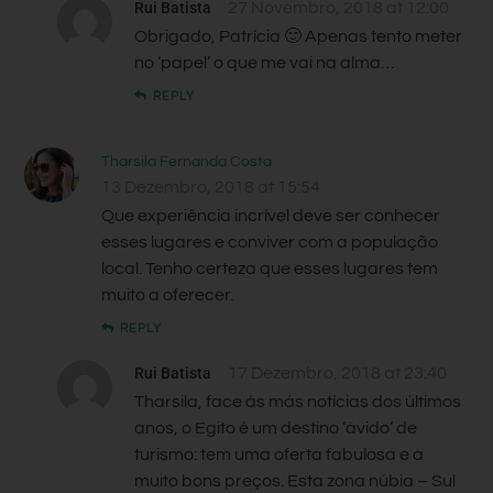
Rui Batista
27 Novembro, 2018 at 12:00
Obrigado, Patrícia 🙂 Apenas tento meter
no ‘papel’ o que me vai na alma…
REPLY
Tharsila Fernanda Costa
13 Dezembro, 2018 at 15:54
Que experiência incrível deve ser conhecer
esses lugares e conviver com a população
local. Tenho certeza que esses lugares tem
muito a oferecer.
REPLY
Rui Batista
17 Dezembro, 2018 at 23:40
Tharsila, face às más notícias dos últimos
anos, o Egito é um destino ‘ávido’ de
turismo: tem uma oferta fabulosa e a
muito bons preços. Esta zona núbia – Sul