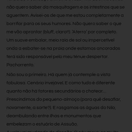
não quero saber da mosquitagem e os intestinos que se
aguentem. Avisei-os de que me estou completamente a
borrifar para os seus humores. Não quero saber o que
me vão aprontar (bluff, claro!!). ‘Aterro’ por completo.
Um suave embalar, meio raio de sol ou impercetível
onda a esbater-se na praia onde estamos ancorados
terá sido responsável pelo meu ténue despertar.
Pachorrento.
Não sou o primeiro. Há quem já contemple a vista
fabulosa. Cenário invejável. E como tudo é diferente
quanto não há fatores secundários a chatear…
Prescindimos do pequeno-almoço (para quê desafiar,
novamente, a sorte?). E rasgamos as águas do Nilo,
deambulando entre ilhas e monumentos que
embelezam o estuário de Assuão.