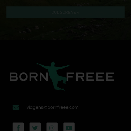
SUBSCREVER
viagens@bornfreee.com