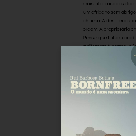
mais inflacionados do qu
Um africano sem abrigo
chinesa. A despreocupad
ordem. A proprietária ch
Pensei que tinham acab
Indiferente à patroa, a 
trabalhar para estrangei
indiferente.
– “Não ligo. Aqueles gr
enquanto solta uma des
“Hakuna Matata” (“Sem 
Facebook