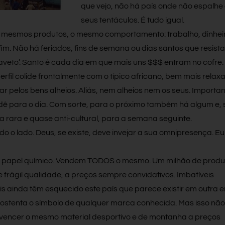
que vejo, não há país onde não espalhe
seus tentáculos. É tudo igual.
s mesmos produtos, o mesmo comportamento: trabalho, dinheir
fim. Não há feriados, fins de semana ou dias santos que resist
aveto’. Santo é cada dia em que mais uns $$$ entram no cofre.
rfil colide frontalmente com o típico africano, bem mais relax
ar pelos bens alheios. Aliás, nem alheios nem os seus. Importa
ê para o dia. Com sorte, para o próximo também há algum e, 
a rara e quase anti-cultural, para a semana seguinte.
o o lado. Deus, se existe, deve invejar a sua omnipresença. Eu
a papel químico. Vendem TODOS o mesmo. Um milhão de produ
e frágil qualidade, a preços sempre convidativos. Imbatíveis
s ainda têm esquecido este país que parece existir em outra e
o ostenta o símbolo de qualquer marca conhecida. Mas isso não
 vencer o mesmo material desportivo e de montanha a preços