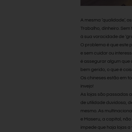
A mesma ‘qualidade’, o
Trabalho, dinheiro. Sem 
à sua voracidade de ‘gr
O problema é que este pe
e sem cuidar ou interess
é assegurar algum que d
bem gerido, o que é cois
Os chineses estão em tod
invejo!
As lojas são passadas 
de utilidade duvidosa, d
mesmo. As multinacionai
e Maseru, a capital, nã
impede que haja lojas a