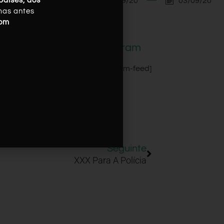
03/09/20
03/09/20
países, dos
mas antes
com
Instagram
[instagram-feed]
Seguinte
XXX Para A Polícia