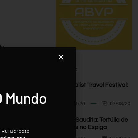
de
Agenda
,
I Minimalist Travel Festival:
O Mundo
Orador
07/11/20
07/08/20
Arábia Saudita: Tertúlia de
Viagens no Espiga
, Rui Barbosa