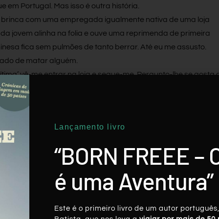
e em Portugal. Mas isso é outra história.
 brinca com uma empregada igualmente nativa de uma loja
a jovem alinha na folia e ouve uma reprimenda de primeira
inesa fica sem pulmões de tanto berrar. Até eu me assusto.
ado de matar alguém.
‘vítima’ vê-me entrar na loja e segue-me. Pergunto-lhe se gosta 
ros. Encolhe tranquilamente os ombros. Sorri. Diz que lhe é
unhidos assustam mais os clientes do que a mim”, assegura-me
Lançamento livro
contraída gargalhada. Que antecede a minha.
problemas”), penso eu.
“BORN FREEE – 
é uma Aventura”
Twitter
LinkedIn
Pinterest
Este é o primeiro livro de um autor português