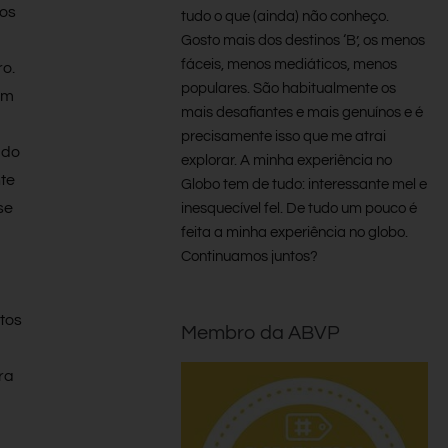
 os
tudo o que (ainda) não conheço.
Gosto mais dos destinos ‘B’, os menos
fáceis, menos mediáticos, menos
o.
populares. São habitualmente os
am
mais desafiantes e mais genuínos e é
precisamente isso que me atrai
ado
explorar. A minha experiência no
nte
Globo tem de tudo: interessante mel e
se
inesquecível fel. De tudo um pouco é
feita a minha experiência no globo.
Continuamos juntos?
tos
Membro da ABVP
ra