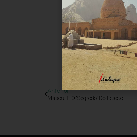
Anterior
Maseru E O ‘segredo’ Do Lesoto