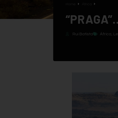
Home
África
“PRAGA”
Rui Batista
África
,
Le