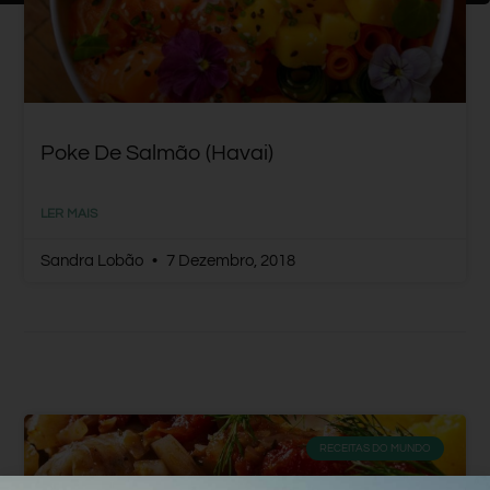
Poke De Salmão (Havai)
LER MAIS
Sandra Lobão
7 Dezembro, 2018
RECEITAS DO MUNDO