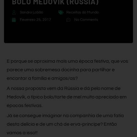
BOLO MEDOVIK (RÚSSIA)
Sandra Lobão
Receitas do Mundo
Fevereiro 25, 2017
No Comments
E porque se aproxima mais uma época festiva, que vos
parece uma sobremesa docinha para partilhar e
encantar a família e amigos/as?
A nossa proposta vem da Rússia e dá pelo nome de
Medovik, o típico bolo/tarte de mel muito apreciado em
épocas festivas.
Já se consegue imaginar na companhia de uma fatia
desta delícia e de um chá de erva-príncipe? Então
vamos a isso!!