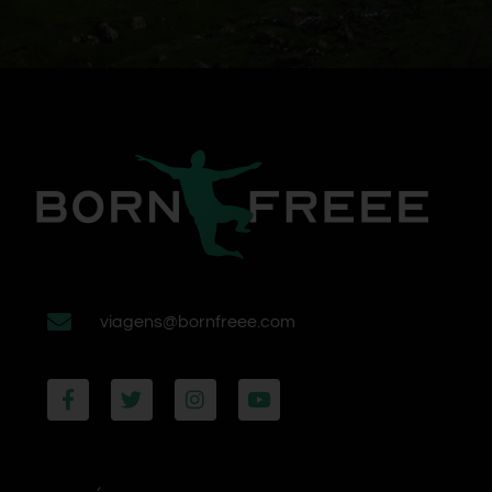
viagens@bornfreee.com