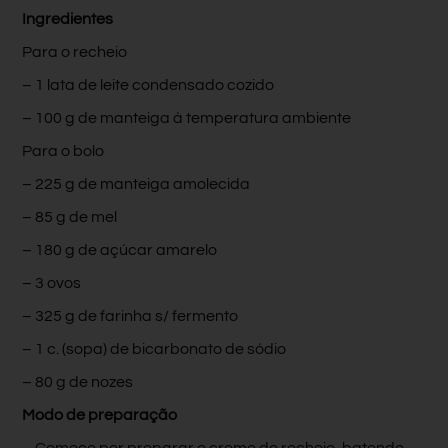
Ingredientes
Para o recheio
– 1 lata de leite condensado cozido
– 100 g de manteiga à temperatura ambiente
Para o bolo
– 225 g de manteiga amolecida
– 85 g de mel
– 180 g de açúcar amarelo
– 3 ovos
– 325 g de farinha s/ fermento
– 1 c. (sopa) de bicarbonato de sódio
– 80 g de nozes
Modo de preparação
– Comece por preparar o creme do recheio, batendo