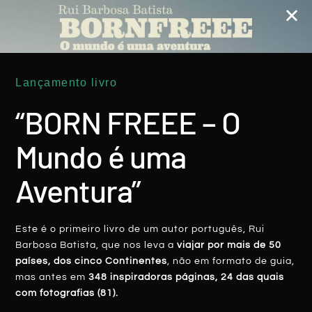
Lançamento livro
“BORN FREEE – O
Sarmale (ROMÉNIA)
Mundo é uma
LER MAIS
Aventura”
Sandra Lobão
20 Outubro, 2018
Este é o primeiro livro de um autor português, Rui
Barbosa Batista, que nos leva a
viajar por mais de 50
países, dos cinco Continentes
, não em formato de guia,
mas antes em
348 inspiradoras páginas, 24 das quais
com fotografias (81).