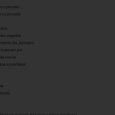
aca picada
orco picada
ados
óleo vegetal
pimenta da Jamaica
 Índia em pó
de carne
as e partidas
te
lhada
ficarem macias. Escorra e deixe arrefecer.