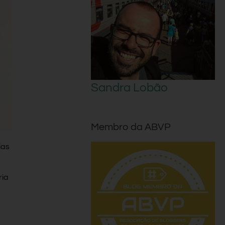
Sandra Lobão
Membro da ABVP
ias
ria