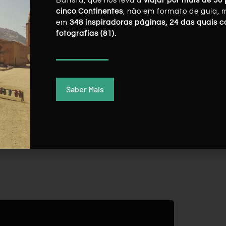
Batista, que nos leva a
viajar por mais de 50 
cinco Continentes
, não em formato de guia, 
em
348 inspiradoras páginas, 24 das quais 
Twitter
LinkedIn
Pinterest
fotografias (81).
Saber Mais