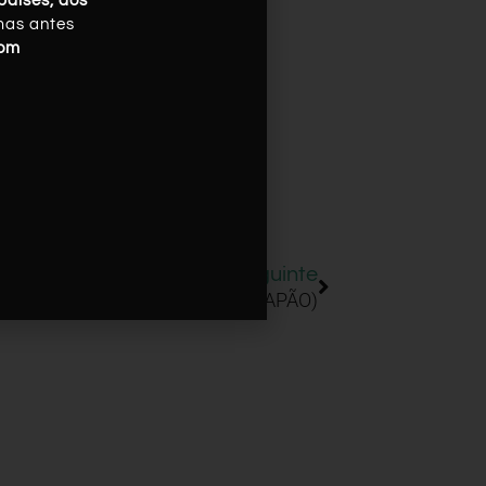
países, dos
mas antes
com
Seguinte
Toshikoshi Soba (JAPÃO)