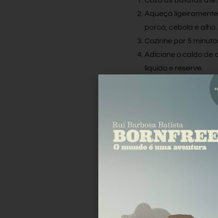
Aqueça ligeiramente 
porco, cebola e alho
Cozinhe por 5 minut
Adicione o caldo de 
líquido e reserve.
Esmague as batatas 
Mexer em suficiente
Disponha 1 unidade d
outra unidade de mas
algumas formas e dis
Misture o ovo, o leit
40 minutos.
Bom apetite!!