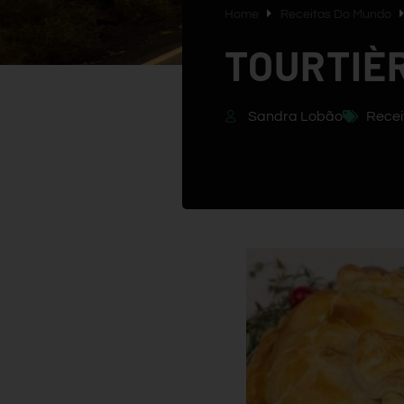
Home
Receitas Do Mundo
TOURTIÈ
Sandra Lobão
Recei