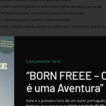
o óleo numa frigideira e adicione a carne de vaca, carne de
. Tempere com sal, pimenta e pimenta da Jamaica.
os, mexendo para cozinhar uniformemente.
carne, reduza o lume, tampe e cozinhe por 10 minutos. Escorra 
grosseiramente com um garfo e adicione a mistura de carne.
 do caldo reservado para humedecer completamente mistura.
e massa numa tarteira, adicione a mistura de carne e coloqu
sa para tapar o recipiente. Pode cortar a massa restante co
Lançamento livro
por no topo.
“BORN FREEE – 
e e pincele. Corte algumas fendas no topo e leve ao forno durant
é uma Aventura”
Este é o primeiro livro de um autor português