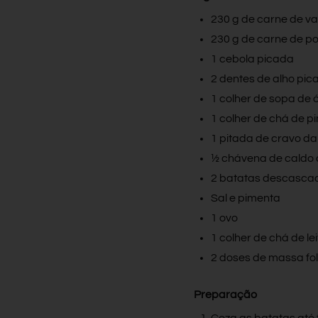
230 g
de carne de v
230 g
de carne de p
1 cebola picada
2 dentes de alho pic
1 colher de sopa de 
1 colher de chá de 
1 pitada de cravo da
½ chávena de caldo 
2 batatas descascad
Sal e pimenta
1 ovo
1 colher de chá de lei
2 doses de massa fo
Preparação
Coza as batatas até 