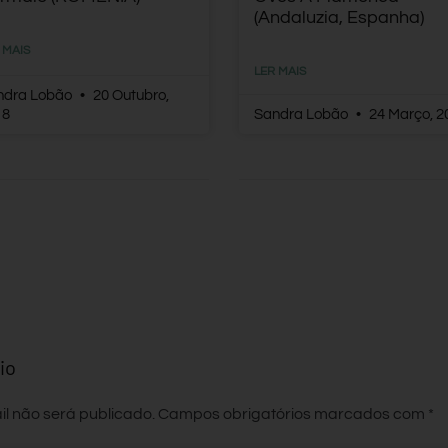
(Andaluzia, Espanha)
 MAIS
LER MAIS
ndra Lobão
20 Outubro,
18
Sandra Lobão
24 Março, 2
io
l não será publicado.
Campos obrigatórios marcados com
*