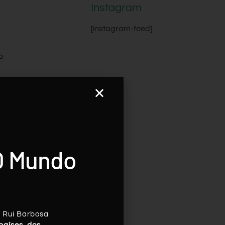
Instagram
[instagram-feed]
o
e a
m
O Mundo
e
, Rui Barbosa